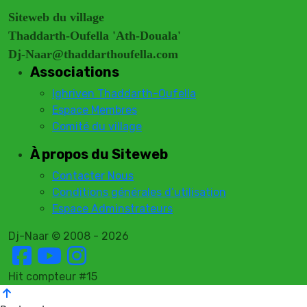
Siteweb du village
Thaddarth-Oufella 'Ath-Douala'
Dj-Naar@thaddarthoufella.com
Associations
Ighriven Thaddarth-Oufella
Espace Membres
Comité du village
À propos du Siteweb
Contacter Nous
Conditions générales d’utilisation
Espace Adminstrateurs
Dj-Naar © 2008 - 2026
Hit compteur #15