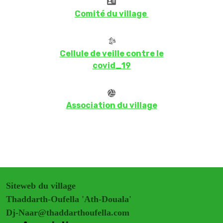
Comité du village
Cellule de veille contre le
covid_19
Association du village
Siteweb du village
Thaddarth-Oufella 'Ath-Douala'
Dj-Naar@thaddarthoufella.com