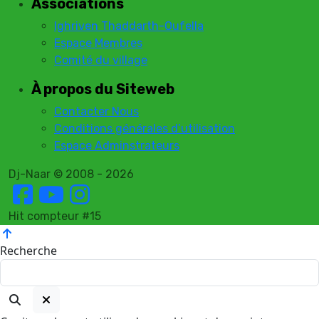
Associations
Ighriven Thaddarth-Oufella
Espace Membres
Comité du village
À propos du Siteweb
Contacter Nous
Conditions générales d’utilisation
Espace Adminstrateurs
Dj-Naar © 2008 - 2026
Hit compteur #15
Recherche